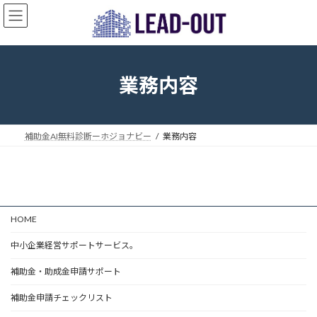
コ
ナ
ン
ビ
テ
ゲ
ン
ー
ツ
シ
へ
ョ
業務内容
ス
ン
キ
に
ッ
移
プ
動
補助金AI無料診断ーホジョナビー
業務内容
HOME
中小企業経営サポートサービス。
補助金・助成金申請サポート
補助金申請チェックリスト