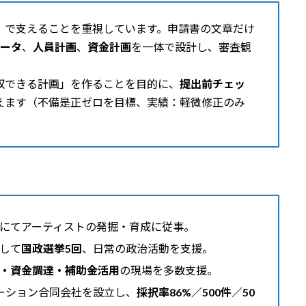
」で支えることを重視しています。申請書の文章だけ
ータ
、
人員計画
、
資金計画
を一体で設計し、審査観
収できる計画」を作ることを目的に、
提出前チェッ
えます（不備是正ゼロを目標、実績：軽微修正のみ
にてアーティストの発掘・育成に従事。
して
国政選挙5回
、日常の政治活動を支援。
・資金調達・補助金活用
の現場を多数支援。
ーション合同会社を設立し、
採択率86%／500件／50