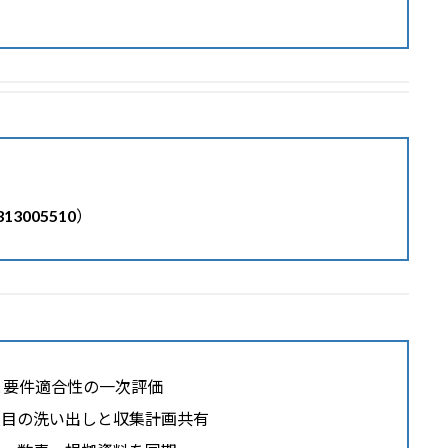
313005510
）
と要件適合性の一次評価
項目の洗い出しと収集計画共有