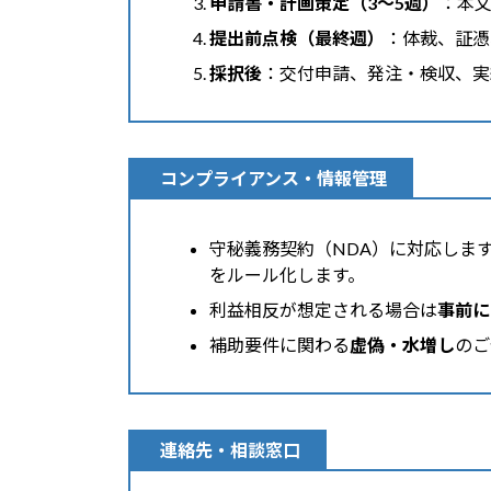
申請書・計画策定（3〜5週）
：本
提出前点検（最終週）
：体裁、証憑、
採択後
：交付申請、発注・検収、実
コンプライアンス・情報管理
守秘義務契約（NDA）に対応しま
をルール化します。
利益相反が想定される場合は
事前に
補助要件に関わる
虚偽・水増し
のご
連絡先・相談窓口