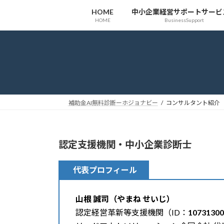
コ
ナ
HOME
中小企業経営サポートサービ
ン
ビ
HOME
BusinessSupport
テ
ゲ
ン
ー
ツ
シ
へ
ョ
ス
ン
キ
に
ッ
移
補助金AI無料診断ーホジョナビー
コンサルタント紹介
プ
動
認定支援機関・中小企業診断士
代表プロフィール
山根 誠司（やまね せいじ）
認定経営革新等支援機関（ID：
10731300