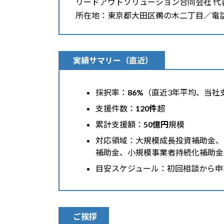
リードアウトソリューション合同会社 代
所在地：東京都大田区鵜の木二丁目／電話：05
実績サマリー（直近）
採択率：
86%
（直近3年平均、当社
支援件数：
120件
超
累計支援額：
50億円
規模
対応領域：大規模成長投資補助金、
補助金、小規模事業者持続化補助金
目安スケジュール：初回相談から申
ご挨拶