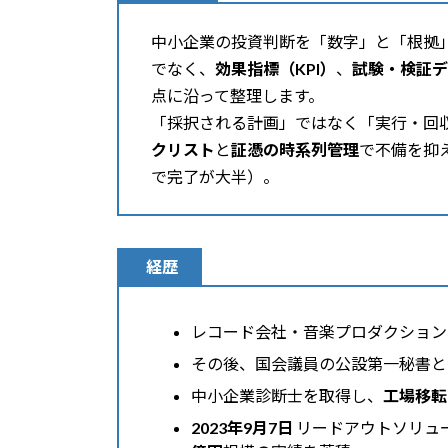
中小企業の投資判断を「数字」と「根拠
でなく、
効果指標（KPI）
、
試験・検証デ
点に沿って整理します。
「採択される計画」ではなく「実行・回
クリスト
と
証憑の時系列管理
で不備を抑
で完了が大半）。
経歴
レコード会社・音楽プロダクション
その後、国会議員の公設第一秘書と
中小企業診断士を取得し、
工場移転
2023年9月7日
リードアウトソリュ