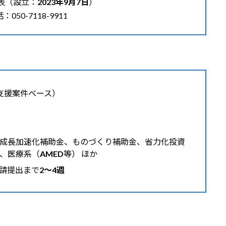
表（設立：
2023年9月7日
）
0-7118-9911
支援案件ベース）
成長加速化補助金、ものづくり補助金、省力化投資
、医療系（
AMED
等） ほか
請提出まで
2〜4週