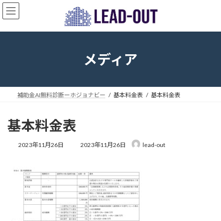
コ
ナ
ン
ビ
テ
ゲ
ン
ー
ツ
シ
へ
ョ
メディア
ス
ン
キ
に
ッ
移
プ
動
補助金AI無料診断ーホジョナビー
基本料金表
基本料金表
基本料金表
最
2023年11月26日
2023年11月26日
lead-out
終
更
新
日
時
: