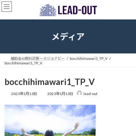
コ
ナ
ン
ビ
テ
ゲ
ン
ー
ツ
シ
へ
ョ
メディア
ス
ン
キ
に
ッ
移
プ
動
補助金AI無料診断ーホジョナビー
bocchihimawari1_TP_V
bocchihimawari1_TP_V
bocchihimawari1_TP_V
最
2023年1月13日
2023年1月13日
lead-out
終
更
新
日
時
: