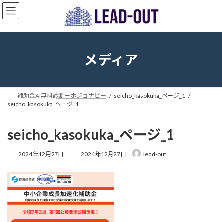
コ
ナ
ン
ビ
テ
ゲ
ン
ー
ツ
シ
へ
ョ
メディア
ス
ン
キ
に
ッ
移
プ
動
補助金AI無料診断ーホジョナビー
seicho_kasokuka_ページ_1
seicho_kasokuka_ページ_1
seicho_kasokuka_ページ_1
最
2024年12月27日
2024年12月27日
lead-out
終
更
新
日
時
: