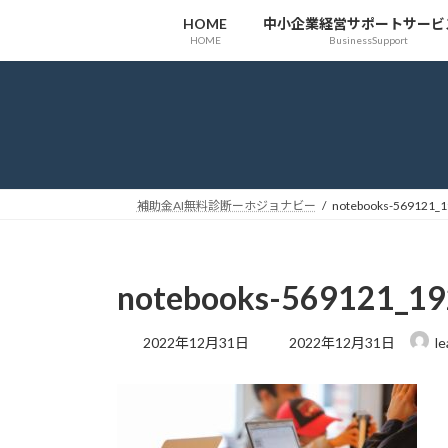
コ
ナ
HOME
中小企業経営サポートサービ
ン
ビ
HOME
BusinessSupport
テ
ゲ
ン
ー
ツ
シ
へ
ョ
ス
ン
キ
に
ッ
移
補助金AI無料診断ーホジョナビー
notebooks-569121_
プ
動
notebooks-569121_1
最
2022年12月31日
2022年12月31日
le
終
更
新
日
時