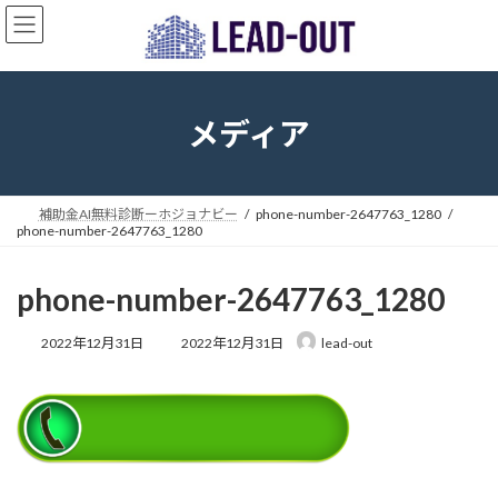
コ
ナ
ン
ビ
テ
ゲ
ン
ー
ツ
シ
へ
ョ
メディア
ス
ン
キ
に
ッ
移
プ
動
補助金AI無料診断ーホジョナビー
phone-number-2647763_1280
phone-number-2647763_1280
phone-number-2647763_1280
最
2022年12月31日
2022年12月31日
lead-out
終
更
新
日
時
: