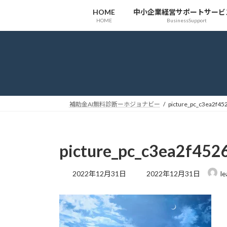
コ
ナ
HOME
中小企業経営サポートサービ
ン
ビ
HOME
BusinessSupport
テ
ゲ
ン
ー
ツ
シ
へ
ョ
ス
ン
キ
に
ッ
移
補助金AI無料診断ーホジョナビー
picture_pc_c3ea2f4
プ
動
picture_pc_c3ea2f45
最
2022年12月31日
2022年12月31日
le
終
更
新
日
時