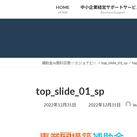
コ
ナ
HOME
中小企業経営サポートサービ
ン
ビ
HOME
BusinessSupport
テ
ゲ
ン
ー
ツ
シ
へ
ョ
ス
ン
キ
に
ッ
移
補助金AI無料診断ーホジョナビー
top_slide_01_sp
to
プ
動
top_slide_01_sp
最
2022年12月31日
2022年12月31日
le
終
更
新
日
時