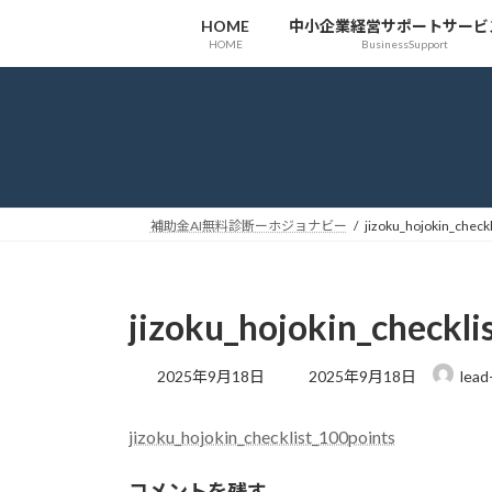
コ
ナ
HOME
中小企業経営サポートサービ
ン
ビ
HOME
BusinessSupport
テ
ゲ
ン
ー
ツ
シ
へ
ョ
ス
ン
キ
に
ッ
移
補助金AI無料診断ーホジョナビー
jizoku_hojokin_check
プ
動
jizoku_hojokin_checkli
最
2025年9月18日
2025年9月18日
lead
終
更
jizoku_hojokin_checklist_100points
新
日
時
コメントを残す