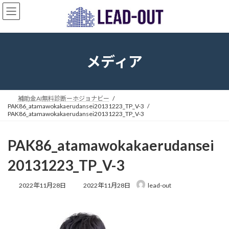
コ
ナ
ン
ビ
テ
ゲ
ン
ー
ツ
シ
へ
ョ
メディア
ス
ン
キ
に
ッ
移
プ
動
補助金AI無料診断ーホジョナビー
PAK86_atamawokakaerudansei20131223_TP_V-3
PAK86_atamawokakaerudansei20131223_TP_V-3
PAK86_atamawokakaerudansei
20131223_TP_V-3
最
2022年11月28日
2022年11月28日
lead-out
終
更
新
日