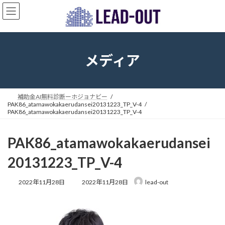
コ
ナ
ン
ビ
テ
ゲ
ン
ー
ツ
シ
へ
ョ
メディア
ス
ン
キ
に
ッ
移
プ
動
補助金AI無料診断ーホジョナビー
PAK86_atamawokakaerudansei20131223_TP_V-4
PAK86_atamawokakaerudansei20131223_TP_V-4
PAK86_atamawokakaerudansei
20131223_TP_V-4
最
2022年11月28日
2022年11月28日
lead-out
終
更
新
日