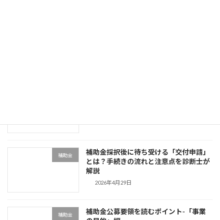
2026年5月21日
URLを入れるだけで補助金が分かる時代
補助金
になりました【無料AI診断ツール】
2026年5月13日
補助金を「組成する側」の思考を分解し
補助金
てみる
2026年5月4日
補助金採択後に待ち受ける「交付申請」
補助金
とは？手続きの流れと注意点を診断士が
解説
2026年4月29日
補助金公募要領を読むポイント-「事業
補助金