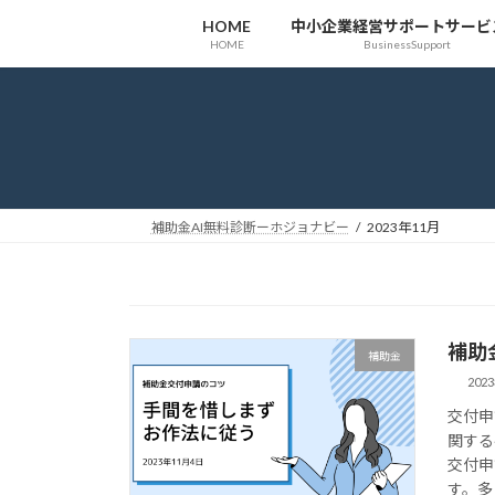
コ
ナ
HOME
中小企業経営サポートサービ
ン
ビ
HOME
BusinessSupport
テ
ゲ
ン
ー
ツ
シ
へ
ョ
ス
ン
キ
に
ッ
移
補助金AI無料診断ーホジョナビー
2023年11月
プ
動
補助
補助金
202
交付申
関する
交付申
す。多