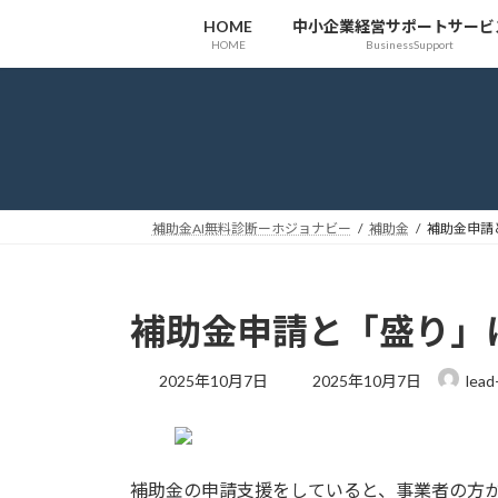
コ
ナ
HOME
中小企業経営サポートサービ
ン
ビ
HOME
BusinessSupport
テ
ゲ
ン
ー
ツ
シ
へ
ョ
ス
ン
キ
に
ッ
移
補助金AI無料診断ーホジョナビー
補助金
補助金申請
プ
動
補助金申請と「盛り」
最
2025年10月7日
2025年10月7日
lead
終
更
新
日
時
補助金の申請支援をしていると、事業者の方