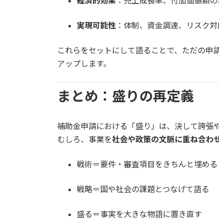
経済的効果
：売上成長率、付加価値額の
実現可能性
：体制、資金調達、リスク対
これらをセットにして語ることで、ただの申
アップします。
まとめ：盛りの再定義
補助金申請における「盛り」は、決して誇張
むしろ、事業を
社会や政策の文脈に重ね合わ
戦術＝要件・審査項目をきちんと埋める
戦略＝国や社会の課題とつなげて語る
盛る＝事実を大きな物語に置き直す