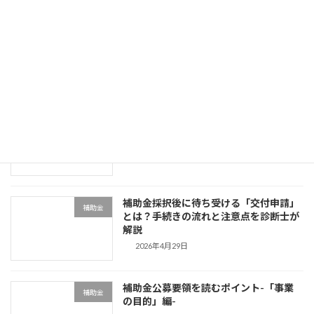
URLを入れるだけで補助金が分かる時代
補助金
になりました【無料AI診断ツール】
2026年5月13日
補助金を「組成する側」の思考を分解し
補助金
てみる
2026年5月4日
補助金採択後に待ち受ける「交付申請」
補助金
とは？手続きの流れと注意点を診断士が
解説
2026年4月29日
補助金公募要領を読むポイント-「事業
補助金
の目的」編-